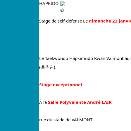
HAPKIDO 
Stage de self-défense Le 
dimanche 22 janvi
Le Taekwondo Hapkimudo Kwan Valmont aur
(흑추관).
Stage exceptionnel
À la 
Salle Polyvalente André LAIR
rue du stade de VALMONT .