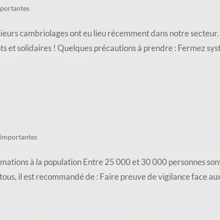
mportantes
ambriolages ont eu lieu récemment dans notre secteur. À V
nts et solidaires ! Quelques précautions à prendre : Fermez sy
 importantes
ations à la population Entre 25 000 et 30 000 personnes sont
e tous, il est recommandé de : Faire preuve de vigilance face a