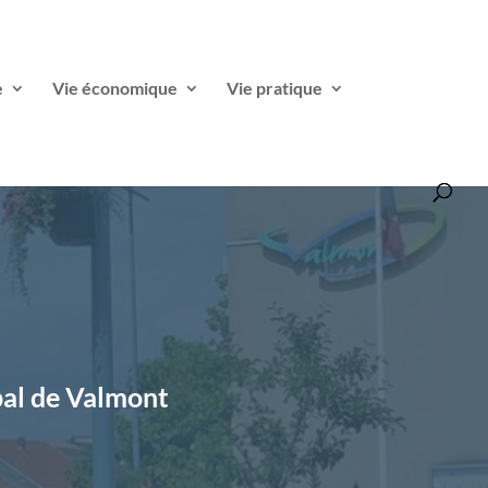
e
Vie économique
Vie pratique
pal de Valmont