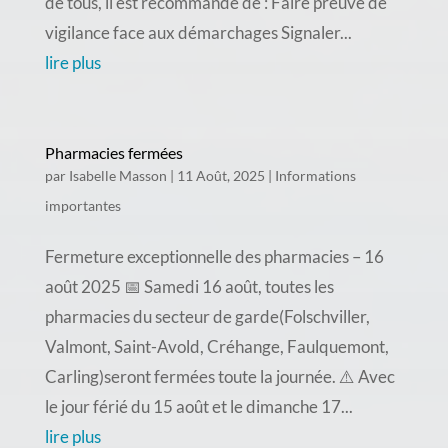
de tous, il est recommandé de : Faire preuve de
vigilance face aux démarchages Signaler...
lire plus
Pharmacies fermées
par
Isabelle Masson
|
11 Août, 2025
|
Informations
importantes
Fermeture exceptionnelle des pharmacies – 16
août 2025 📅 Samedi 16 août, toutes les
pharmacies du secteur de garde(Folschviller,
Valmont, Saint-Avold, Créhange, Faulquemont,
Carling)seront fermées toute la journée. ⚠️ Avec
le jour férié du 15 août et le dimanche 17...
lire plus