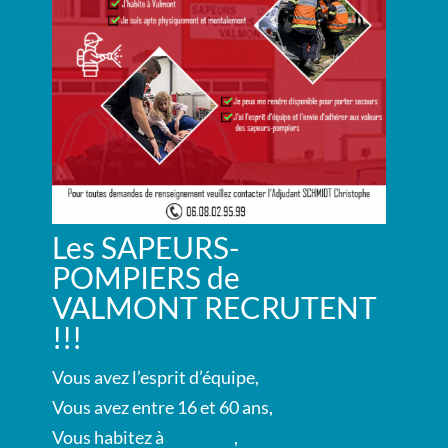
Les SAPEURS-
POMPIERS de
VALMONT RECRUTENT
!!!
Vous avez l’esprit d’équipe,
Vous avez entre 16 et 60 ans,
Vous habitez à
Valmont
,