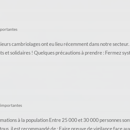
mportantes
ambriolages ont eu lieu récemment dans notre secteur. À V
nts et solidaires ! Quelques précautions à prendre : Fermez sy
 importantes
ations à la population Entre 25 000 et 30 000 personnes sont
e tous, il est recommandé de : Faire preuve de vigilance face a