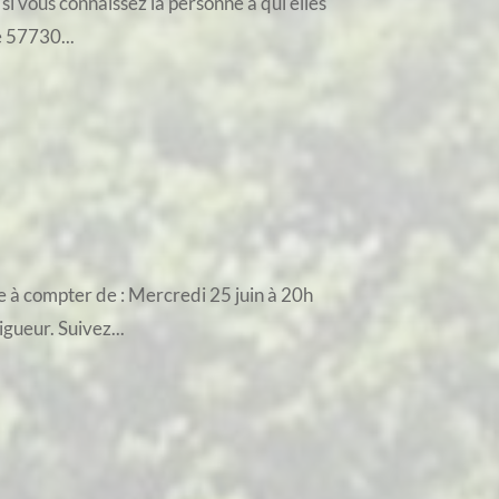
si vous connaissez la personne à qui elles
e 57730...
e à compter de : Mercredi 25 juin à 20h
igueur. Suivez...