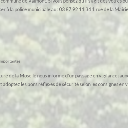
 commune de Valmont. Si vous pensez qu’il s’agit des vôtres ou 
er à la police municipale au : 03 87 92 11 34 1 rue de la Mairi
importantes
ture de la Moselle nous informe d’un passage en vigilance jaun
et adoptez les bons réflexes de sécurité selon les consignes en v