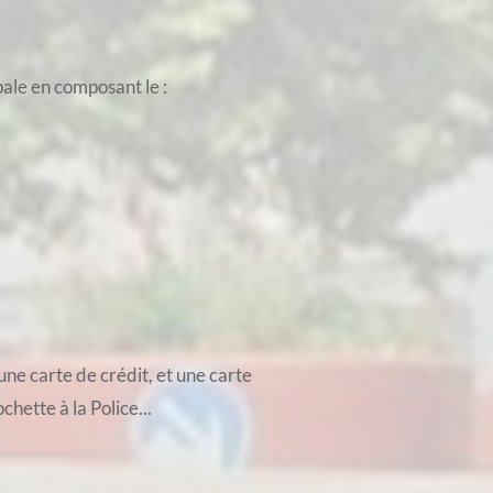
pale en composant le :
une carte de crédit, et une carte
hette à la Police...