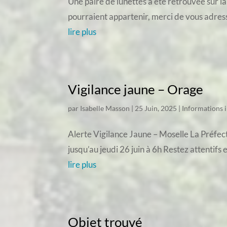
Une paire de lunettes a été retrouvée sur la
pourraient appartenir, merci de vous adress
lire plus
Vigilance jaune – Orage
par
Isabelle Masson
|
25 Juin, 2025
|
Informations 
Alerte Vigilance Jaune – Moselle La Préfec
jusqu’au jeudi 26 juin à 6h Restez attentifs 
lire plus
Objet trouvé