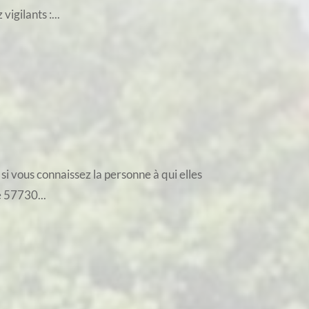
igilants :...
si vous connaissez la personne à qui elles
e 57730...