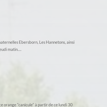
 maternelles Ebersborn, Les Hannetons, ainsi
udi matin....
 orange "canicule" à partir de ce lundi 30