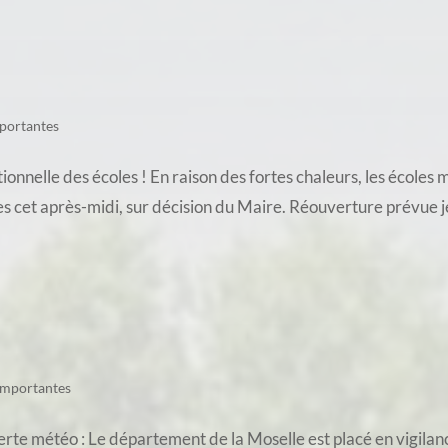
portantes
nnelle des écoles ! En raison des fortes chaleurs, les écoles
s cet après-midi, sur décision du Maire. Réouverture prévue je
importantes
te météo : Le département de la Moselle est placé en vigilance