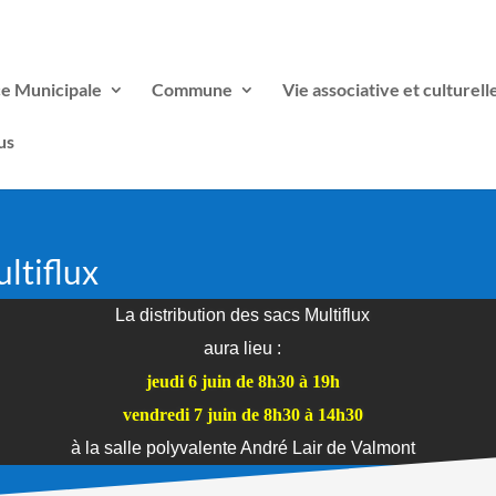
ce Municipale
Commune
Vie associative et culturell
us
ltiflux
La distribution des sacs Multiflux
aura lieu :
jeudi 6 juin de 8h30 à 19h
vendredi 7 juin de 8h30 à 14h30
à la salle polyvalente André Lair de Valmont