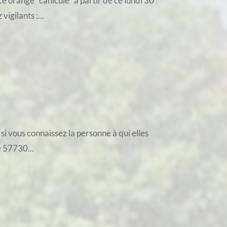
 orange "canicule" à partir de ce lundi 30
igilants :...
si vous connaissez la personne à qui elles
e 57730...