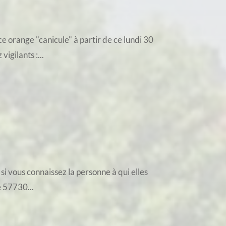
 orange "canicule" à partir de ce lundi 30
igilants :...
si vous connaissez la personne à qui elles
e 57730...