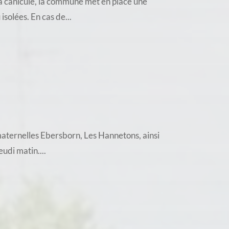
a canicule, la commune met en place une
solées. En cas de...
 maternelles Ebersborn, Les Hannetons, ainsi
udi matin....