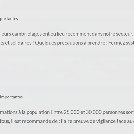
mportantes
ambriolages ont eu lieu récemment dans notre secteur. À V
nts et solidaires ! Quelques précautions à prendre : Fermez sy
 importantes
ations à la population Entre 25 000 et 30 000 personnes sont
e tous, il est recommandé de : Faire preuve de vigilance face a