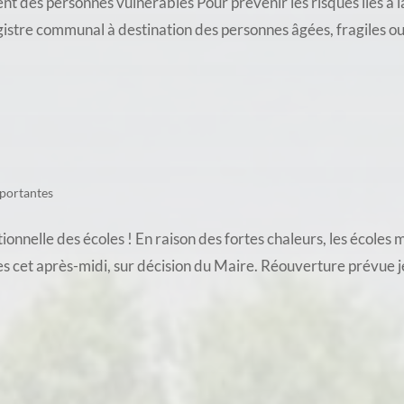
es personnes vulnérables Pour prévenir les risques liés à l
gistre communal à destination des personnes âgées, fragiles ou i
portantes
nnelle des écoles ! En raison des fortes chaleurs, les écoles
s cet après-midi, sur décision du Maire. Réouverture prévue je