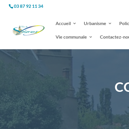
03 87 92 11 34
Accueil
Urbanisme
Poli
Vie communale
Contactez-no
C