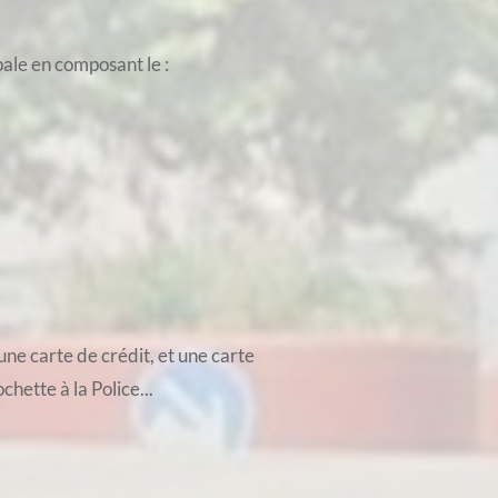
pale en composant le :
une carte de crédit, et une carte
hette à la Police...