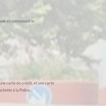
pale en composant le :
une carte de crédit, et une carte
hette à la Police...