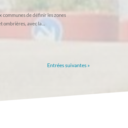
ux communes de définir les zones
t ombrières, avec la...
Entrées suivantes »