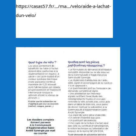
https://casas57.fr/…/ma…/velo/aide-a-lachat-
dun-velo/