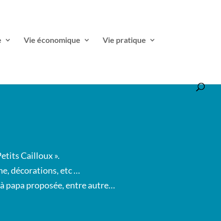
e
Vie économique
Vie pratique
etits Cailloux ».
he, décorations, etc …
be à papa proposée, entre autre…