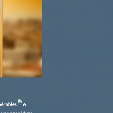
nérables
ce une procédure