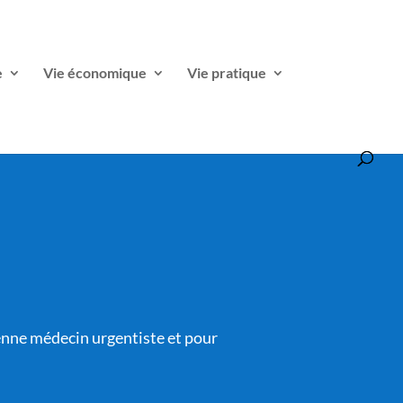
e
Vie économique
Vie pratique
enne médecin urgentiste et pour