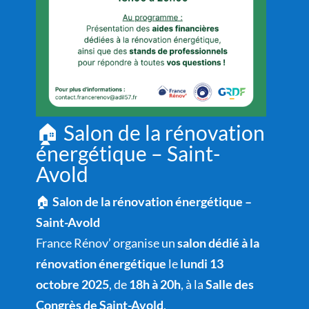
🏠 Salon de la rénovation
énergétique – Saint-
Avold
🏠
Salon de la rénovation énergétique –
Saint-Avold
France Rénov’ organise un
salon dédié à la
rénovation énergétique
le
lundi 13
octobre 2025
, de
18h à 20h
, à la
Salle des
Congrès de Saint-Avold
.