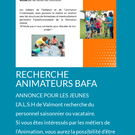
RECHERCHE
ANIMATEURS BAFA
ANNONCE POUR LES JEUNES
L’A.L.S.H de Valmont recherche du
personnel saisonnier ou vacataire.
Si vous êtes intéressés par les métiers de
l’Animation, vous aurez la possibilité d’être